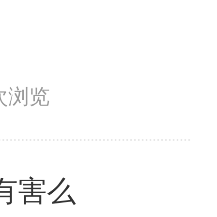
9次浏览
有害么