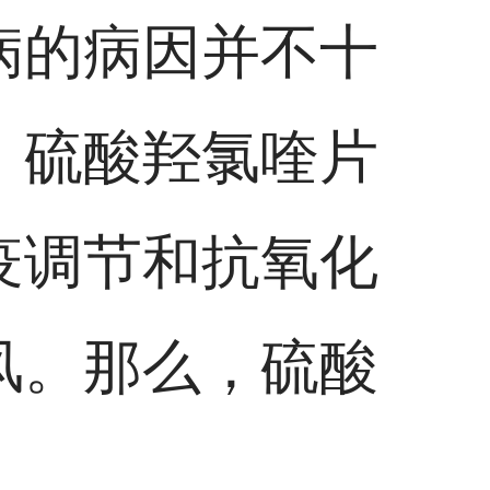
病的病因并不十
。硫酸羟氯喹片
疫调节和抗氧化
风。那么，硫酸